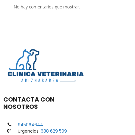
No hay comentarios que mostrar.
CONTACTA CON
NOSOTROS
945064644

Urgencias:
688 629 509
