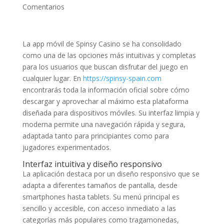
Comentarios
La app móvil de Spinsy Casino se ha consolidado
como una de las opciones más intuitivas y completas
para los usuarios que buscan disfrutar del juego en
cualquier lugar. En
https://spinsy-spain.com
encontrarás toda la información oficial sobre cómo
descargar y aprovechar al máximo esta plataforma
diseñada para dispositivos móviles. Su interfaz limpia y
moderna permite una navegación rápida y segura,
adaptada tanto para principiantes como para
jugadores experimentados.
Interfaz intuitiva y diseño responsivo
La aplicación destaca por un diseño responsivo que se
adapta a diferentes tamaños de pantalla, desde
smartphones hasta tablets. Su menú principal es
sencillo y accesible, con acceso inmediato a las
categorías más populares como tragamonedas,