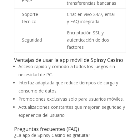
transferencias bancarias
Soporte
Chat en vivo 24/7, email
técnico
y FAQ integrada
Encriptación SSL y
Seguridad
autenticación de dos
factores
Ventajas de usar la app móvil de Spinsy Casino
Acceso rápido y cómodo a todos los juegos sin
necesidad de PC.
Interfaz adaptada que reduce tiempos de carga y
consumo de datos.
Promociones exclusivas solo para usuarios móviles.
Actualizaciones constantes que mejoran seguridad y
experiencia del usuario.
Preguntas frecuentes (FAQ)
¿La app de Spinsy Casino es gratuita?