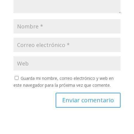
Guarda mi nombre, correo electrónico y web en
este navegador para la próxima vez que comente.