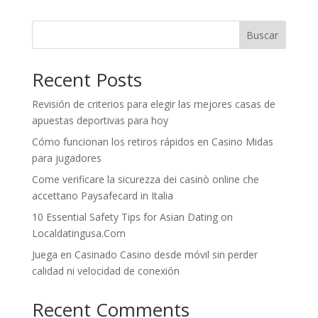
Buscar
Recent Posts
Revisión de criterios para elegir las mejores casas de
apuestas deportivas para hoy
Cómo funcionan los retiros rápidos en Casino Midas
para jugadores
Come verificare la sicurezza dei casinò online che
accettano Paysafecard in Italia
10 Essential Safety Tips for Asian Dating on
Localdatingusa.Com
Juega en Casinado Casino desde móvil sin perder
calidad ni velocidad de conexión
Recent Comments