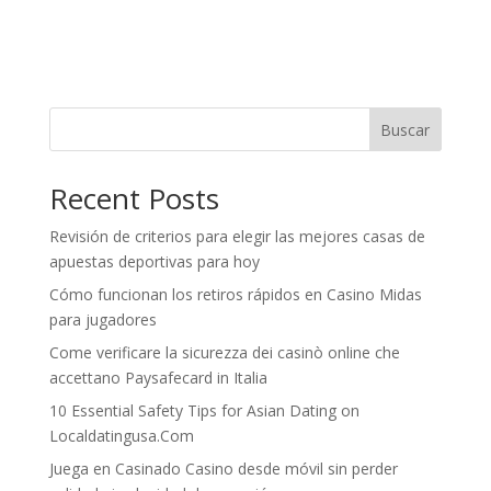
Buscar
Recent Posts
Revisión de criterios para elegir las mejores casas de
apuestas deportivas para hoy
Cómo funcionan los retiros rápidos en Casino Midas
para jugadores
Come verificare la sicurezza dei casinò online che
accettano Paysafecard in Italia
10 Essential Safety Tips for Asian Dating on
Localdatingusa.Com
Juega en Casinado Casino desde móvil sin perder