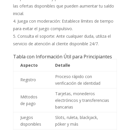
las ofertas disponibles que pueden aumentar tu saldo
inicial.
Juega con moderación: Establece límites de tiempo
para evitar el juego compulsivo.
Consulta el soporte: Ante cualquier duda, utiliza el
servicio de atención al cliente disponible 24/7.
Tabla con Información Útil para Principiantes
Aspecto
Detalle
Proceso rápido con
Registro
verificación de identidad
Tarjetas, monederos
Métodos
electrónicos y transferencias
de pago
bancarias
Juegos
Slots, ruleta, blackjack,
disponibles
póker y más