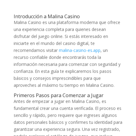
Introducción a Malina Casino
Malina Casino es una plataforma moderna que ofrece
una experiencia completa para quienes desean
disfrutar del juego online. Si estás interesado en
iniciarte en el mundo del casino digital, te
recomendamos visitar
malina-casino-es.app
, un
recurso confiable donde encontrarás toda la
información necesaria para comenzar con seguridad y
confianza. En esta guía te explicaremos los pasos
básicos y consejos imprescindibles para que
aproveches al máximo tu tiempo en Malina Casino.
Primeros Pasos para Comenzar a Jugar
Antes de empezar a jugar en Malina Casino, es
fundamental crear una cuenta verificada. El proceso es
sencillo y rápido, pero requiere que ingreses algunos
datos personales básicos y confirmes tu identidad para
garantizar una experiencia segura. Una vez registrado,