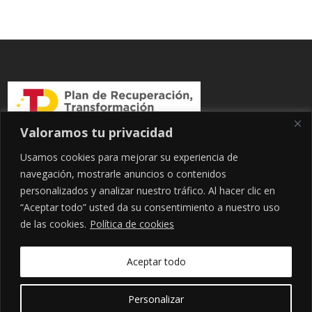
Valoramos tu privacidad
Usamos cookies para mejorar su experiencia de
navegación, mostrarle anuncios o contenidos
personalizados y analizar nuestro tráfico. Al hacer clic en
“Aceptar todo” usted da su consentimiento a nuestro uso
de las cookies.
Política de cookies
Aceptar todo
© 2023 Clínica Veterinaria Ariznabarra Todos los
Personalizar
derechos reservados