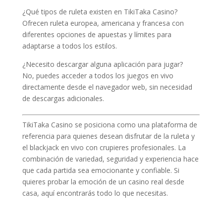
¿Qué tipos de ruleta existen en TikiTaka Casino?
Ofrecen ruleta europea, americana y francesa con
diferentes opciones de apuestas y límites para
adaptarse a todos los estilos.
¿Necesito descargar alguna aplicación para jugar?
No, puedes acceder a todos los juegos en vivo
directamente desde el navegador web, sin necesidad
de descargas adicionales.
TikiTaka Casino se posiciona como una plataforma de
referencia para quienes desean disfrutar de la ruleta y
el blackjack en vivo con crupieres profesionales. La
combinación de variedad, seguridad y experiencia hace
que cada partida sea emocionante y confiable. Si
quieres probar la emoción de un casino real desde
casa, aquí encontrarás todo lo que necesitas.