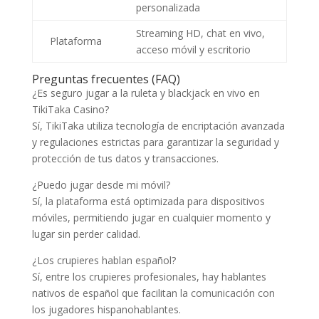
personalizada
Streaming HD, chat en vivo,
Plataforma
acceso móvil y escritorio
Preguntas frecuentes (FAQ)
¿Es seguro jugar a la ruleta y blackjack en vivo en
TikiTaka Casino?
Sí, TikiTaka utiliza tecnología de encriptación avanzada
y regulaciones estrictas para garantizar la seguridad y
protección de tus datos y transacciones.
¿Puedo jugar desde mi móvil?
Sí, la plataforma está optimizada para dispositivos
móviles, permitiendo jugar en cualquier momento y
lugar sin perder calidad.
¿Los crupieres hablan español?
Sí, entre los crupieres profesionales, hay hablantes
nativos de español que facilitan la comunicación con
los jugadores hispanohablantes.