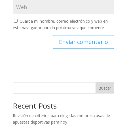
Guarda mi nombre, correo electrónico y web en
este navegador para la próxima vez que comente.
Buscar
Recent Posts
Revisión de criterios para elegir las mejores casas de
apuestas deportivas para hoy