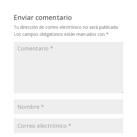
Enviar comentario
Tu dirección de correo electrónico no será publicada.
Los campos obligatorios están marcados con
*