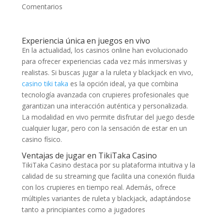
Comentarios
Experiencia única en juegos en vivo
En la actualidad, los casinos online han evolucionado
para ofrecer experiencias cada vez más inmersivas y
realistas. Si buscas jugar a la ruleta y blackjack en vivo,
casino tiki taka
es la opción ideal, ya que combina
tecnología avanzada con crupieres profesionales que
garantizan una interacción auténtica y personalizada.
La modalidad en vivo permite disfrutar del juego desde
cualquier lugar, pero con la sensación de estar en un
casino físico.
Ventajas de jugar en TikiTaka Casino
TikiTaka Casino destaca por su plataforma intuitiva y la
calidad de su streaming que facilita una conexión fluida
con los crupieres en tiempo real. Además, ofrece
múltiples variantes de ruleta y blackjack, adaptándose
tanto a principiantes como a jugadores