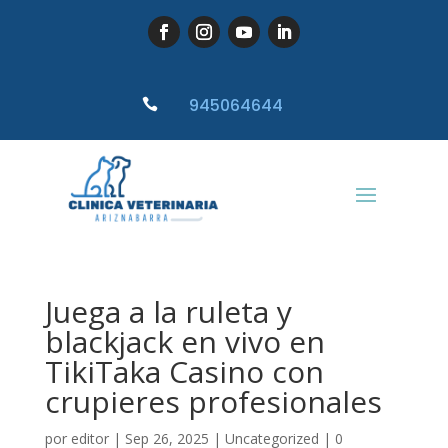
945064644

Juega a la ruleta y
blackjack en vivo en
TikiTaka Casino con
crupieres profesionales
por
editor
|
Sep 26, 2025
|
Uncategorized
|
0