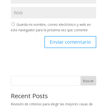
Guarda mi nombre, correo electrónico y web en
este navegador para la próxima vez que comente.
Buscar
Recent Posts
Revisión de criterios para elegir las mejores casas de