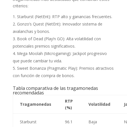
criterios:
Starburst (NetEnt): RTP alto y ganancias frecuentes.
Gonzo’s Quest (NetEnt): Innovador sistema de
avalanchas y bonos.
Book of Dead (Play’n GO): Alta volatilidad con
potenciales premios significativos.
Mega Moolah (Microgaming): Jackpot progresivo
que puede cambiar tu vida.
Sweet Bonanza (Pragmatic Play): Premios atractivos
con función de compra de bonos.
Tabla comparativa de las tragamonedas
recomendadas
RTP
Tragamonedas
Volatilidad
J
(%)
Starburst
96.1
Baja
N