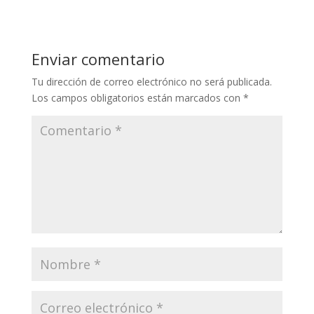
Enviar comentario
Tu dirección de correo electrónico no será publicada.
Los campos obligatorios están marcados con
*