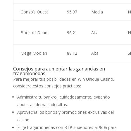
Gonzo’s Quest
95.97
Media
N
Book of Dead
96.21
Alta
N
Mega Moolah
88.12
Alta
Sí
Consejos para aumentar las ganancias en
tragamonedas
Para mejorar tus posibilidades en Win Unique Casino,
considera estos consejos prácticos:
Administra tu bankroll cuidadosamente, evitando
apuestas demasiado altas.
Aprovecha los bonos y promociones exclusivas del
casino.
Elige tragamonedas con RTP superiores al 96% para