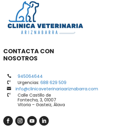
CONTACTA CON
NOSOTROS
945064644

Urgencias:
688 629 509

info@clinicaveterinariaariznabarra.com

Calle Castillo de

Fontecha, 3, 01007
Vitoria – Gasteiz, Álava