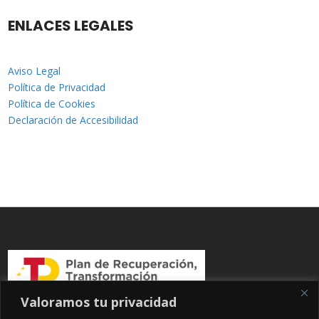
ENLACES LEGALES
Aviso Legal
Política de Privacidad
Política de Cookies
Declaración de Accesibilidad
Valoramos tu privacidad