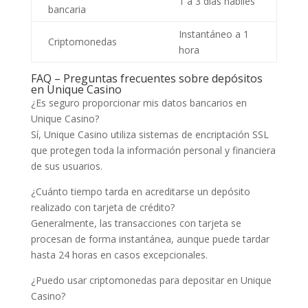
1 a 3 días hábiles
bancaria
Instantáneo a 1
Criptomonedas
hora
FAQ – Preguntas frecuentes sobre depósitos
en Unique Casino
¿Es seguro proporcionar mis datos bancarios en
Unique Casino?
Sí, Unique Casino utiliza sistemas de encriptación SSL
que protegen toda la información personal y financiera
de sus usuarios.
¿Cuánto tiempo tarda en acreditarse un depósito
realizado con tarjeta de crédito?
Generalmente, las transacciones con tarjeta se
procesan de forma instantánea, aunque puede tardar
hasta 24 horas en casos excepcionales.
¿Puedo usar criptomonedas para depositar en Unique
Casino?