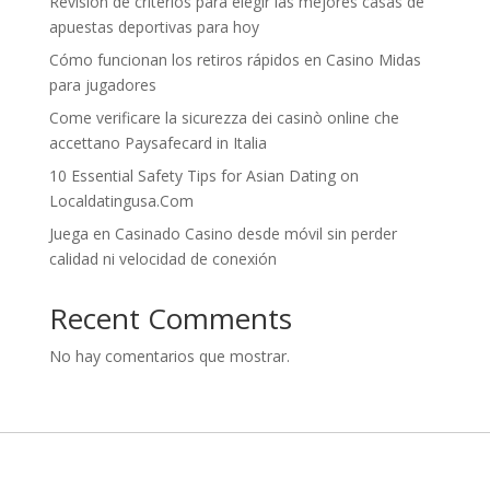
Revisión de criterios para elegir las mejores casas de
apuestas deportivas para hoy
Cómo funcionan los retiros rápidos en Casino Midas
para jugadores
Come verificare la sicurezza dei casinò online che
accettano Paysafecard in Italia
10 Essential Safety Tips for Asian Dating on
Localdatingusa.Com
Juega en Casinado Casino desde móvil sin perder
calidad ni velocidad de conexión
Recent Comments
No hay comentarios que mostrar.