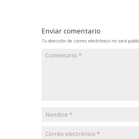
Enviar comentario
Tu dirección de correo electrónico no será publi