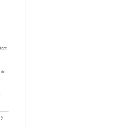
Bizzo
 de
l
 y