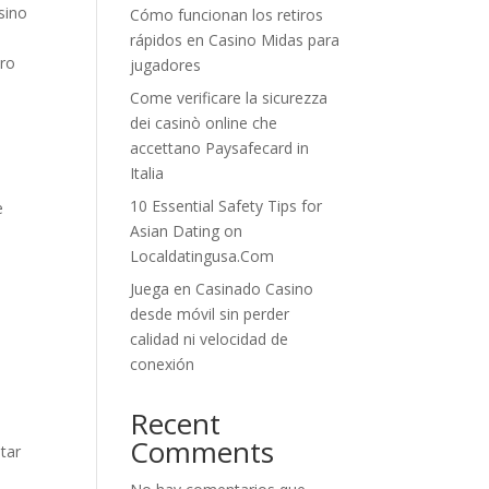
sino
Cómo funcionan los retiros
rápidos en Casino Midas para
ero
jugadores
Come verificare la sicurezza
dei casinò online che
accettano Paysafecard in
Italia
10 Essential Safety Tips for
e
Asian Dating on
Localdatingusa.Com
Juega en Casinado Casino
desde móvil sin perder
calidad ni velocidad de
conexión
Recent
Comments
tar