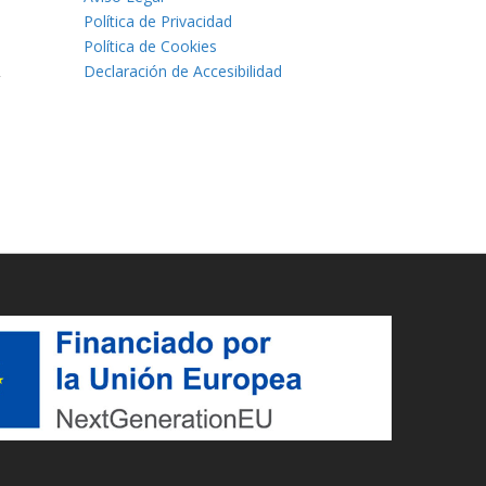
Política de Privacidad
Política de Cookies
Declaración de Accesibilidad
,